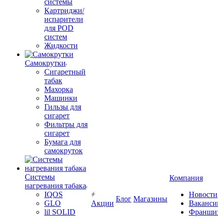
системы
Картриджи/
испарители
для POD
систем
Жидкости
Самокрутки
Сигаретный
табак
Махорка
Машинки
Гильзы для
сигарет
Фильтры для
сигарет
Бумага для
самокруток
Системы
Компания
нагревания табака
IQOS
Новости
Блог
Магазины
GLO
Акции
Ваканси
lil SOLID
Франши