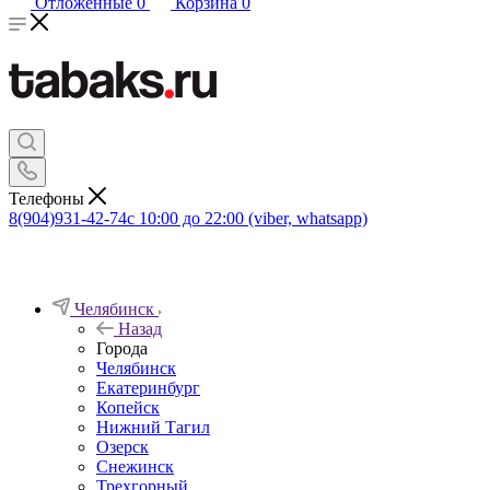
Отложенные
0
Корзина
0
Телефоны
8(904)931-42-74
с 10:00 до 22:00 (viber, whatsapp)
Челябинск
Назад
Города
Челябинск
Екатеринбург
Копейск
Нижний Тагил
Озерск
Снежинск
Трехгорный