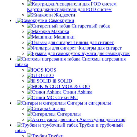
Картриджи/испарители для POD систем
Жидкости
Самокрутки
Сигаретный табак
Махорка
Машинки
Гильзы для сигарет
Фильтры для сигарет
Бумага для самокруток
Системы нагревания
табака
IQOS
GLO
lil SOLID
MOK & COO
Стики Ashima
Стики MC
Сигары и сигариллы
Сигары
Сигариллы
Аксессуары для сигар
Трубки и трубочный
табак
Трубки