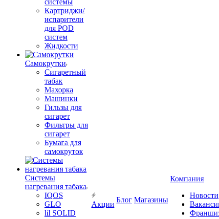
системы
Картриджи/
испарители
для POD
систем
Жидкости
Самокрутки
Сигаретный
табак
Махорка
Машинки
Гильзы для
сигарет
Фильтры для
сигарет
Бумага для
самокруток
Системы
Компания
нагревания табака
IQOS
Новости
Блог
Магазины
GLO
Акции
Ваканси
lil SOLID
Франши