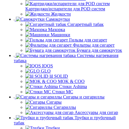
Картриджи/испарители для POD систем
Жидкости
Самокрутки
Сигаретный табак
Махорка
Машинки
Гильзы для сигарет
Фильтры для сигарет
Бумага для самокруток
Системы нагревания
табака
IQOS
GLO
lil SOLID
MOK & COO
Стики Ashima
Стики MC
Сигары и сигариллы
Сигары
Сигариллы
Аксессуары для сигар
Трубки и трубочный
табак
Трубки