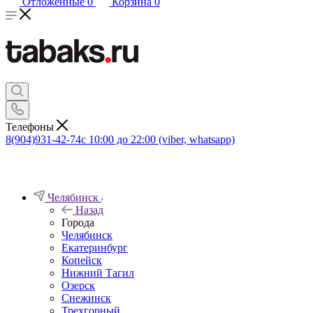
Отложенные
0
Корзина
0
Телефоны
8(904)931-42-74
с 10:00 до 22:00 (viber, whatsapp)
Челябинск
Назад
Города
Челябинск
Екатеринбург
Копейск
Нижний Тагил
Озерск
Снежинск
Трехгорный