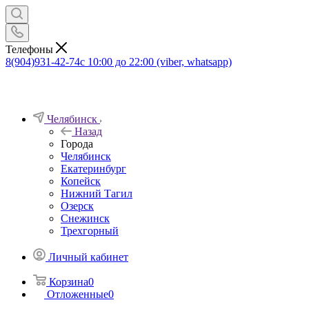
Телефоны
8(904)931-42-74
с 10:00 до 22:00 (viber, whatsapp)
Челябинск
Назад
Города
Челябинск
Екатеринбург
Копейск
Нижний Тагил
Озерск
Снежинск
Трехгорный
Личный кабинет
Корзина
0
Отложенные
0