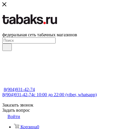
федеральная сеть табачных магазинов
8(904)931-42-74
8(904)931-42-74
с 10:00 до 22:00 (viber, whatsapp)
Заказать звонок
Задать вопрос
Войти
Корзина
0