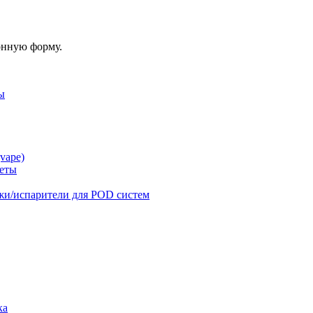
онную форму.
ы
vape)
реты
жи/испарители для POD систем
ка