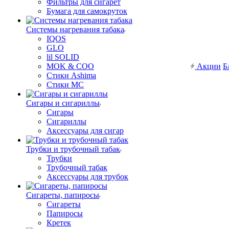
Фильтры для сигарет
Бумага для самокруток
Системы нагревания табака
IQOS
GLO
lil SOLID
MOK & COO
Акции
Б
Стики Ashima
Стики MC
Сигары и сигариллы
Сигары
Сигариллы
Аксессуары для сигар
Трубки и трубочный табак
Трубки
Трубочный табак
Аксессуары для трубок
Сигареты, папиросы
Сигареты
Папиросы
Кретек