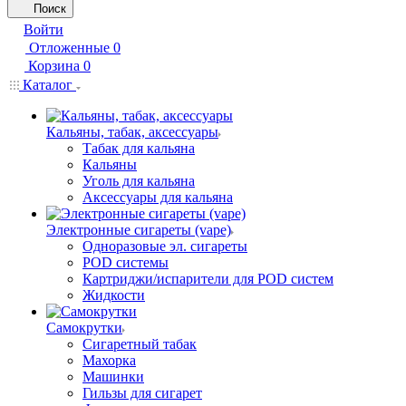
Поиск
Войти
Отложенные
0
Корзина
0
Каталог
Кальяны, табак, аксессуары
Табак для кальяна
Кальяны
Уголь для кальяна
Аксессуары для кальяна
Электронные сигареты (vape)
Одноразовые эл. сигареты
POD системы
Картриджи/испарители для POD систем
Жидкости
Самокрутки
Сигаретный табак
Махорка
Машинки
Гильзы для сигарет