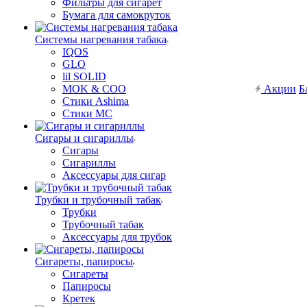
Фильтры для сигарет
Бумага для самокруток
Системы нагревания табака
IQOS
GLO
lil SOLID
MOK & COO
Акции
Б
Стики Ashima
Стики MC
Сигары и сигариллы
Сигары
Сигариллы
Аксессуары для сигар
Трубки и трубочный табак
Трубки
Трубочный табак
Аксессуары для трубок
Сигареты, папиросы
Сигареты
Папиросы
Кретек