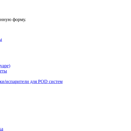
онную форму.
ы
vape)
реты
жи/испарители для POD систем
ка