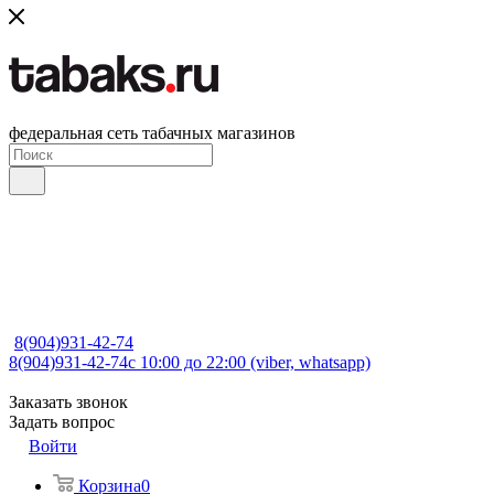
федеральная сеть табачных магазинов
8(904)931-42-74
8(904)931-42-74
с 10:00 до 22:00 (viber, whatsapp)
Заказать звонок
Задать вопрос
Войти
Корзина
0