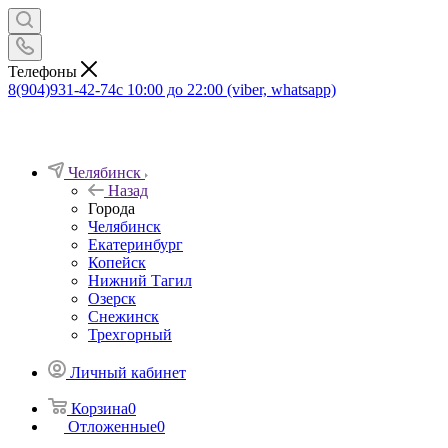
Телефоны
8(904)931-42-74
с 10:00 до 22:00 (viber, whatsapp)
Челябинск
Назад
Города
Челябинск
Екатеринбург
Копейск
Нижний Тагил
Озерск
Снежинск
Трехгорный
Личный кабинет
Корзина
0
Отложенные
0