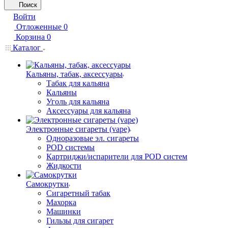
Поиск
Войти
Отложенные
0
Корзина
0
Каталог
Кальяны, табак, аксессуары
Табак для кальяна
Кальяны
Уголь для кальяна
Аксессуары для кальяна
Электронные сигареты (vape)
Одноразовые эл. сигареты
POD системы
Картриджи/испарители для POD систем
Жидкости
Самокрутки
Сигаретный табак
Махорка
Машинки
Гильзы для сигарет