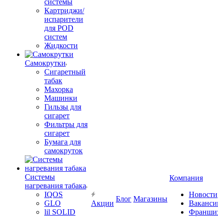
системы
Картриджи/
испарители
для POD
систем
Жидкости
Самокрутки
Сигаретный
табак
Махорка
Машинки
Гильзы для
сигарет
Фильтры для
сигарет
Бумага для
самокруток
Системы
Компания
нагревания табака
IQOS
Новости
Блог
Магазины
GLO
Акции
Ваканси
lil SOLID
Франши