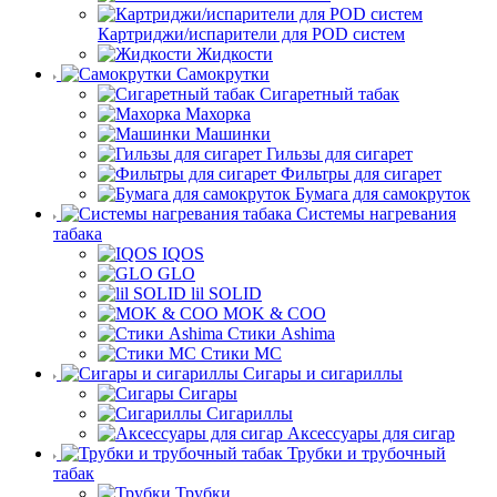
Картриджи/испарители для POD систем
Жидкости
Самокрутки
Сигаретный табак
Махорка
Машинки
Гильзы для сигарет
Фильтры для сигарет
Бумага для самокруток
Системы нагревания
табака
IQOS
GLO
lil SOLID
MOK & COO
Стики Ashima
Стики MC
Сигары и сигариллы
Сигары
Сигариллы
Аксессуары для сигар
Трубки и трубочный
табак
Трубки