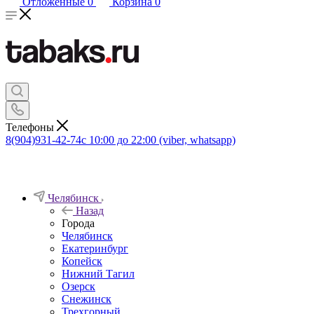
Отложенные
0
Корзина
0
Телефоны
8(904)931-42-74
с 10:00 до 22:00 (viber, whatsapp)
Челябинск
Назад
Города
Челябинск
Екатеринбург
Копейск
Нижний Тагил
Озерск
Снежинск
Трехгорный