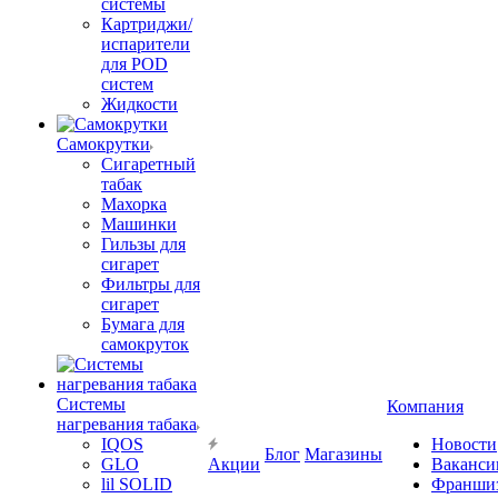
системы
Картриджи/
испарители
для POD
систем
Жидкости
Самокрутки
Сигаретный
табак
Махорка
Машинки
Гильзы для
сигарет
Фильтры для
сигарет
Бумага для
самокруток
Системы
Компания
нагревания табака
IQOS
Новости
Блог
Магазины
GLO
Акции
Ваканси
lil SOLID
Франши