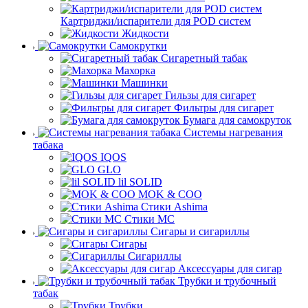
Картриджи/испарители для POD систем
Жидкости
Самокрутки
Сигаретный табак
Махорка
Машинки
Гильзы для сигарет
Фильтры для сигарет
Бумага для самокруток
Системы нагревания
табака
IQOS
GLO
lil SOLID
MOK & COO
Стики Ashima
Стики MC
Сигары и сигариллы
Сигары
Сигариллы
Аксессуары для сигар
Трубки и трубочный
табак
Трубки