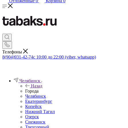
Отложенные
0
Корзина
0
Телефоны
8(904)931-42-74
с 10:00 до 22:00 (viber, whatsapp)
Челябинск
Назад
Города
Челябинск
Екатеринбург
Копейск
Нижний Тагил
Озерск
Снежинск
Трехгорный