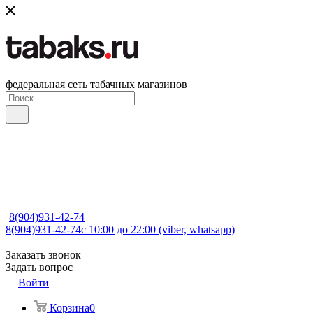
федеральная сеть табачных магазинов
8(904)931-42-74
8(904)931-42-74
с 10:00 до 22:00 (viber, whatsapp)
Заказать звонок
Задать вопрос
Войти
Корзина
0