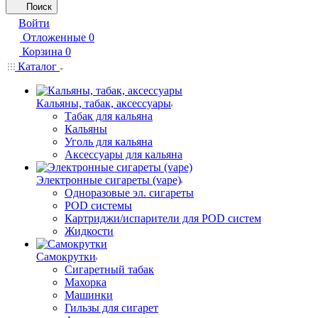
Поиск
Войти
Отложенные
0
Корзина
0
Каталог
Кальяны, табак, аксессуары
Табак для кальяна
Кальяны
Уголь для кальяна
Аксессуары для кальяна
Электронные сигареты (vape)
Одноразовые эл. сигареты
POD системы
Картриджи/испарители для POD систем
Жидкости
Самокрутки
Сигаретный табак
Махорка
Машинки
Гильзы для сигарет