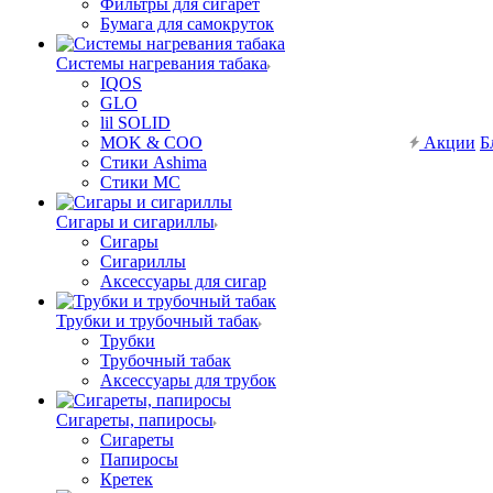
Фильтры для сигарет
Бумага для самокруток
Системы нагревания табака
IQOS
GLO
lil SOLID
MOK & COO
Акции
Б
Стики Ashima
Стики MC
Сигары и сигариллы
Сигары
Сигариллы
Аксессуары для сигар
Трубки и трубочный табак
Трубки
Трубочный табак
Аксессуары для трубок
Сигареты, папиросы
Сигареты
Папиросы
Кретек