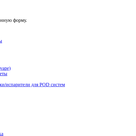
онную форму.
ы
vape)
реты
жи/испарители для POD систем
ка