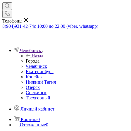
Телефоны
8(904)931-42-74
с 10:00 до 22:00 (viber, whatsapp)
Челябинск
Назад
Города
Челябинск
Екатеринбург
Копейск
Нижний Тагил
Озерск
Снежинск
Трехгорный
Личный кабинет
Корзина
0
Отложенные
0