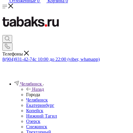
Отложенные
0
Корзина
0
Телефоны
8(904)931-42-74
с 10:00 до 22:00 (viber, whatsapp)
Челябинск
Назад
Города
Челябинск
Екатеринбург
Копейск
Нижний Тагил
Озерск
Снежинск
Трехгорный