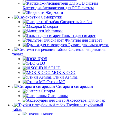
Картриджи/испарители для POD систем
Жидкости
Самокрутки
Сигаретный табак
Махорка
Машинки
Гильзы для сигарет
Фильтры для сигарет
Бумага для самокруток
Системы нагревания
табака
IQOS
GLO
lil SOLID
MOK & COO
Стики Ashima
Стики MC
Сигары и сигариллы
Сигары
Сигариллы
Аксессуары для сигар
Трубки и трубочный
табак
Трубки