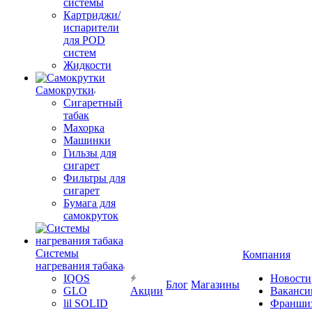
системы
Картриджи/
испарители
для POD
систем
Жидкости
Самокрутки
Сигаретный
табак
Махорка
Машинки
Гильзы для
сигарет
Фильтры для
сигарет
Бумага для
самокруток
Системы
Компания
нагревания табака
IQOS
Новости
Блог
Магазины
GLO
Акции
Ваканси
lil SOLID
Франши