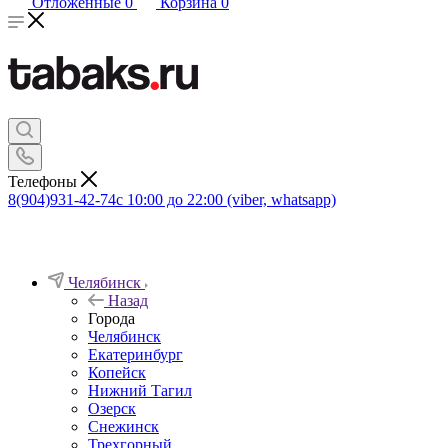
Отложенные
0
Корзина
0
Телефоны
8(904)931-42-74
с 10:00 до 22:00 (viber, whatsapp)
Челябинск
Назад
Города
Челябинск
Екатеринбург
Копейск
Нижний Тагил
Озерск
Снежинск
Трехгорный