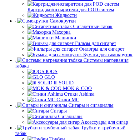
Картриджи/испарители для POD систем
Жидкости
Самокрутки
Сигаретный табак
Махорка
Машинки
Гильзы для сигарет
Фильтры для сигарет
Бумага для самокруток
Системы нагревания
табака
IQOS
GLO
lil SOLID
MOK & COO
Стики Ashima
Стики MC
Сигары и сигариллы
Сигары
Сигариллы
Аксессуары для сигар
Трубки и трубочный
табак
Трубки