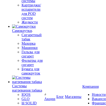
системы
Картриджи/
испарители
для POD
систем
Жидкости
Самокрутки
Сигаретный
табак
Махорка
Машинки
Гильзы для
сигарет
Фильтры для
сигарет
Бумага для
самокруток
Системы
Компания
нагревания табака
IQOS
Новости
Блог
Магазины
GLO
Акции
Ваканси
lil SOLID
Франши