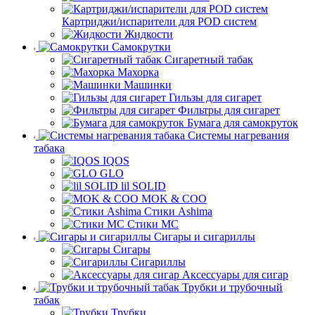
Картриджи/испарители для POD систем
Жидкости
Самокрутки
Сигаретный табак
Махорка
Машинки
Гильзы для сигарет
Фильтры для сигарет
Бумага для самокруток
Системы нагревания
табака
IQOS
GLO
lil SOLID
MOK & COO
Стики Ashima
Стики MC
Сигары и сигариллы
Сигары
Сигариллы
Аксессуары для сигар
Трубки и трубочный
табак
Трубки