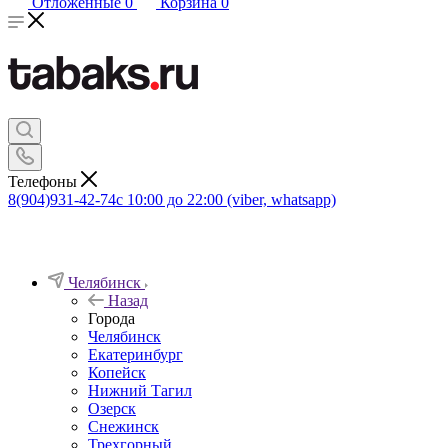
Отложенные
0
Корзина
0
Телефоны
8(904)931-42-74
с 10:00 до 22:00 (viber, whatsapp)
Челябинск
Назад
Города
Челябинск
Екатеринбург
Копейск
Нижний Тагил
Озерск
Снежинск
Трехгорный