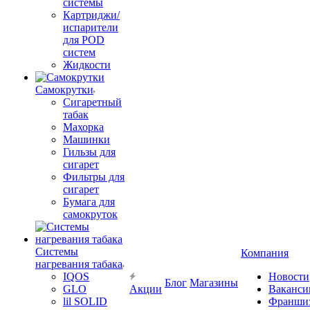
системы
Картриджи/
испарители
для POD
систем
Жидкости
Самокрутки
Сигаретный
табак
Махорка
Машинки
Гильзы для
сигарет
Фильтры для
сигарет
Бумага для
самокруток
Системы
Компания
нагревания табака
IQOS
Новости
Блог
Магазины
GLO
Акции
Ваканси
lil SOLID
Франши