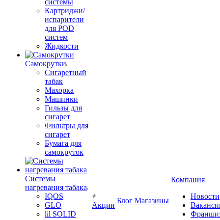
системы
Картриджи/
испарители
для POD
систем
Жидкости
Самокрутки
Сигаретный
табак
Махорка
Машинки
Гильзы для
сигарет
Фильтры для
сигарет
Бумага для
самокруток
Системы
Компания
нагревания табака
IQOS
Новости
Блог
Магазины
GLO
Акции
Ваканси
lil SOLID
Франши