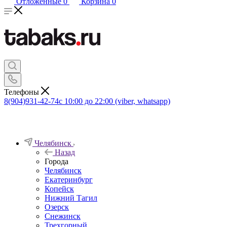
Отложенные
0
Корзина
0
Телефоны
8(904)931-42-74
с 10:00 до 22:00 (viber, whatsapp)
Челябинск
Назад
Города
Челябинск
Екатеринбург
Копейск
Нижний Тагил
Озерск
Снежинск
Трехгорный