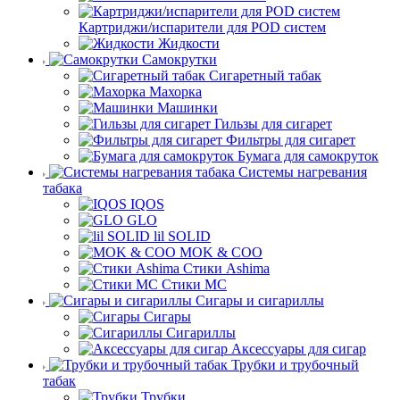
Картриджи/испарители для POD систем
Жидкости
Самокрутки
Сигаретный табак
Махорка
Машинки
Гильзы для сигарет
Фильтры для сигарет
Бумага для самокруток
Системы нагревания
табака
IQOS
GLO
lil SOLID
MOK & COO
Стики Ashima
Стики MC
Сигары и сигариллы
Сигары
Сигариллы
Аксессуары для сигар
Трубки и трубочный
табак
Трубки