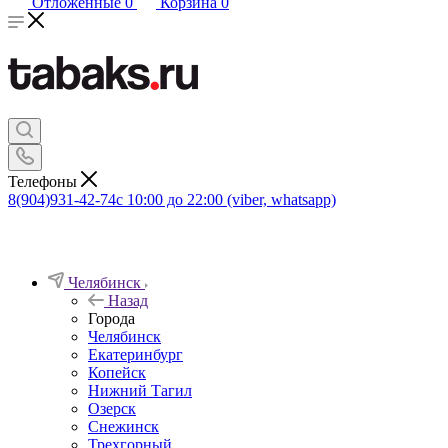
Отложенные
0
Корзина
0
Телефоны
8(904)931-42-74
с 10:00 до 22:00 (viber, whatsapp)
Челябинск
Назад
Города
Челябинск
Екатеринбург
Копейск
Нижний Тагил
Озерск
Снежинск
Трехгорный