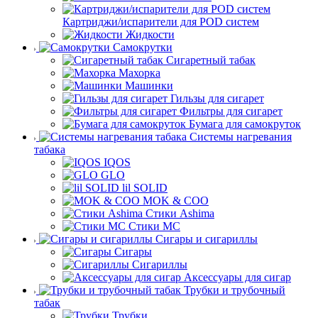
Картриджи/испарители для POD систем
Жидкости
Самокрутки
Сигаретный табак
Махорка
Машинки
Гильзы для сигарет
Фильтры для сигарет
Бумага для самокруток
Системы нагревания
табака
IQOS
GLO
lil SOLID
MOK & COO
Стики Ashima
Стики MC
Сигары и сигариллы
Сигары
Сигариллы
Аксессуары для сигар
Трубки и трубочный
табак
Трубки