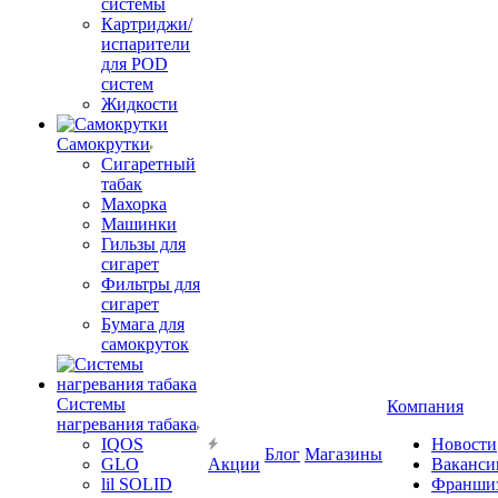
системы
Картриджи/
испарители
для POD
систем
Жидкости
Самокрутки
Сигаретный
табак
Махорка
Машинки
Гильзы для
сигарет
Фильтры для
сигарет
Бумага для
самокруток
Системы
Компания
нагревания табака
IQOS
Новости
Блог
Магазины
GLO
Акции
Ваканси
lil SOLID
Франши