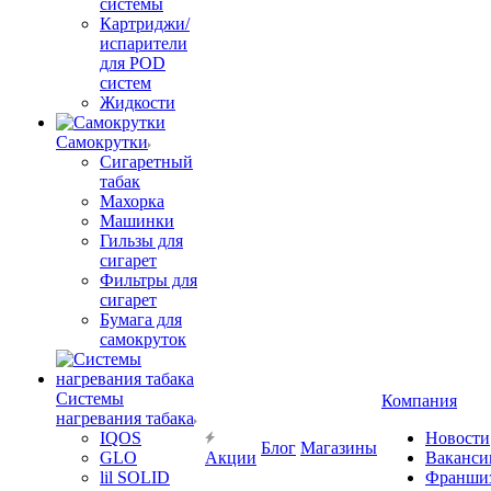
системы
Картриджи/
испарители
для POD
систем
Жидкости
Самокрутки
Сигаретный
табак
Махорка
Машинки
Гильзы для
сигарет
Фильтры для
сигарет
Бумага для
самокруток
Системы
Компания
нагревания табака
IQOS
Новости
Блог
Магазины
GLO
Акции
Ваканси
lil SOLID
Франши