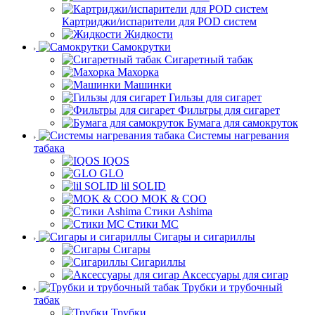
Картриджи/испарители для POD систем
Жидкости
Самокрутки
Сигаретный табак
Махорка
Машинки
Гильзы для сигарет
Фильтры для сигарет
Бумага для самокруток
Системы нагревания
табака
IQOS
GLO
lil SOLID
MOK & COO
Стики Ashima
Стики MC
Сигары и сигариллы
Сигары
Сигариллы
Аксессуары для сигар
Трубки и трубочный
табак
Трубки