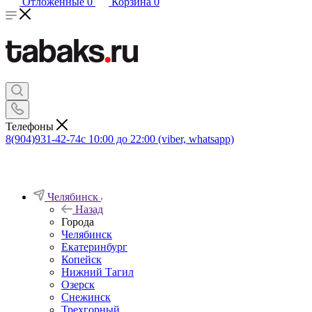
Отложенные
0
Корзина
0
Телефоны
8(904)931-42-74
с 10:00 до 22:00 (viber, whatsapp)
Челябинск
Назад
Города
Челябинск
Екатеринбург
Копейск
Нижний Тагил
Озерск
Снежинск
Трехгорный