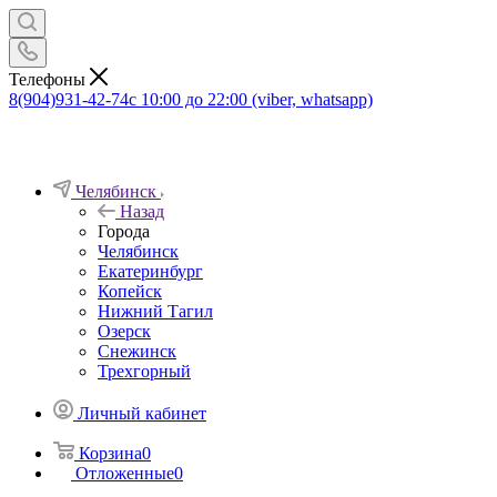
Телефоны
8(904)931-42-74
с 10:00 до 22:00 (viber, whatsapp)
Челябинск
Назад
Города
Челябинск
Екатеринбург
Копейск
Нижний Тагил
Озерск
Снежинск
Трехгорный
Личный кабинет
Корзина
0
Отложенные
0