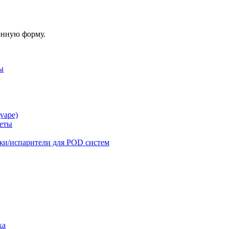
онную форму.
ы
vape)
реты
жи/испарители для POD систем
ка