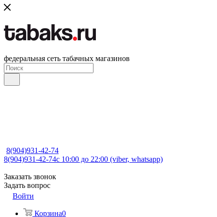
федеральная сеть табачных магазинов
8(904)931-42-74
8(904)931-42-74
с 10:00 до 22:00 (viber, whatsapp)
Заказать звонок
Задать вопрос
Войти
Корзина
0