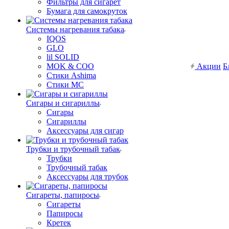
Фильтры для сигарет
Бумага для самокруток
Системы нагревания табака
IQOS
GLO
lil SOLID
MOK & COO
Акции
Б
Стики Ashima
Стики MC
Сигары и сигариллы
Сигары
Сигариллы
Аксессуары для сигар
Трубки и трубочный табак
Трубки
Трубочный табак
Аксессуары для трубок
Сигареты, папиросы
Сигареты
Папиросы
Кретек