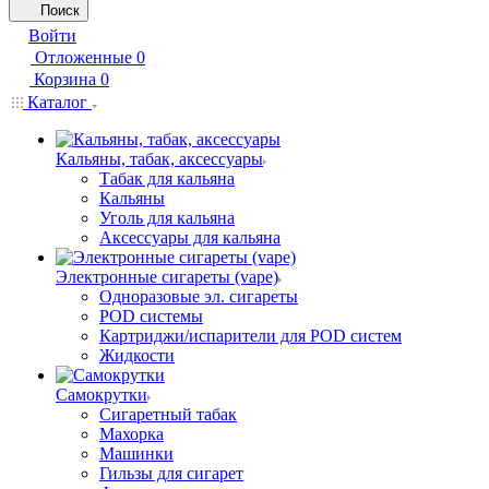
Поиск
Войти
Отложенные
0
Корзина
0
Каталог
Кальяны, табак, аксессуары
Табак для кальяна
Кальяны
Уголь для кальяна
Аксессуары для кальяна
Электронные сигареты (vape)
Одноразовые эл. сигареты
POD системы
Картриджи/испарители для POD систем
Жидкости
Самокрутки
Сигаретный табак
Махорка
Машинки
Гильзы для сигарет