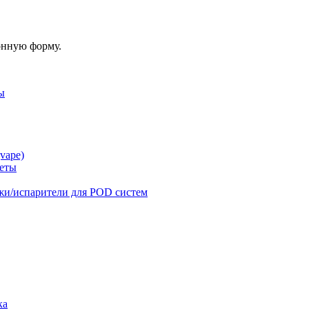
онную форму.
ы
vape)
реты
жи/испарители для POD систем
ка