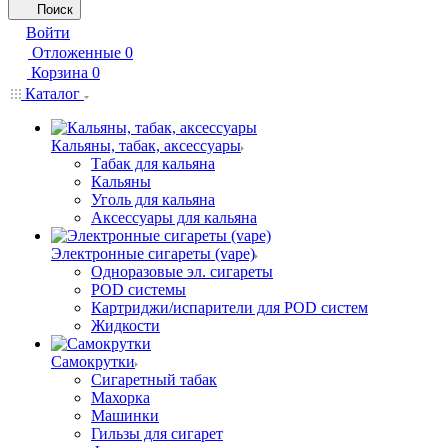
Поиск
Войти
Отложенные
0
Корзина
0
Каталог
Кальяны, табак, аксессуары
Табак для кальяна
Кальяны
Уголь для кальяна
Аксессуары для кальяна
Электронные сигареты (vape)
Одноразовые эл. сигареты
POD системы
Картриджи/испарители для POD систем
Жидкости
Самокрутки
Сигаретный табак
Махорка
Машинки
Гильзы для сигарет