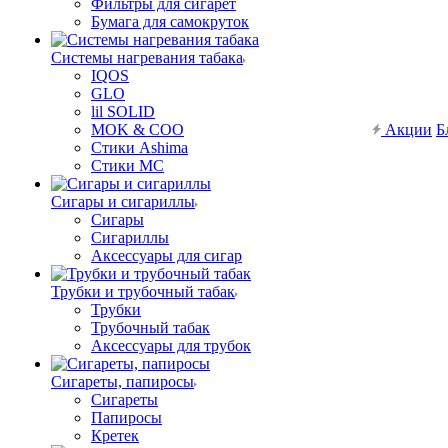
Фильтры для сигарет
Бумага для самокруток
Системы нагревания табака
IQOS
GLO
lil SOLID
MOK & COO
Акции
Б
Стики Ashima
Стики MC
Сигары и сигариллы
Сигары
Сигариллы
Аксессуары для сигар
Трубки и трубочный табак
Трубки
Трубочный табак
Аксессуары для трубок
Сигареты, папиросы
Сигареты
Папиросы
Кретек