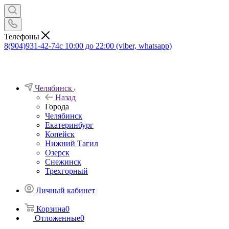
Телефоны
8(904)931-42-74
с 10:00 до 22:00 (viber, whatsapp)
Челябинск
Назад
Города
Челябинск
Екатеринбург
Копейск
Нижний Тагил
Озерск
Снежинск
Трехгорный
Личный кабинет
Корзина
0
Отложенные
0