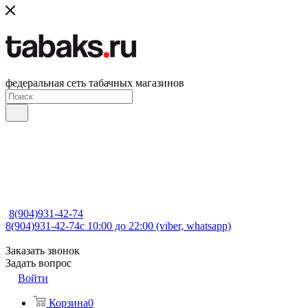
федеральная сеть табачных магазинов
8(904)931-42-74
8(904)931-42-74
с 10:00 до 22:00 (viber, whatsapp)
Заказать звонок
Задать вопрос
Войти
Корзина
0