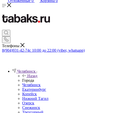
Отложенные
0
Корзина
0
Телефоны
8(904)931-42-74
с 10:00 до 22:00 (viber, whatsapp)
Челябинск
Назад
Города
Челябинск
Екатеринбург
Копейск
Нижний Тагил
Озерск
Снежинск
Трехгорный