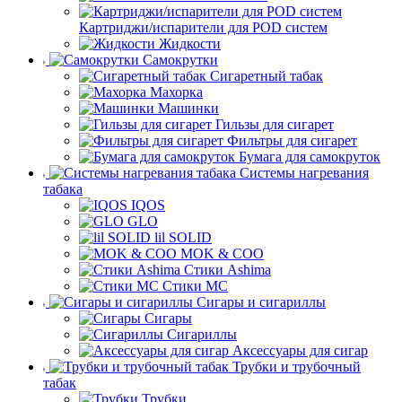
Картриджи/испарители для POD систем
Жидкости
Самокрутки
Сигаретный табак
Махорка
Машинки
Гильзы для сигарет
Фильтры для сигарет
Бумага для самокруток
Системы нагревания
табака
IQOS
GLO
lil SOLID
MOK & COO
Стики Ashima
Стики MC
Сигары и сигариллы
Сигары
Сигариллы
Аксессуары для сигар
Трубки и трубочный
табак
Трубки