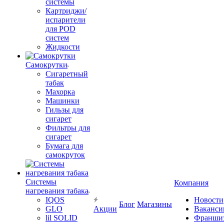
системы
Картриджи/
испарители
для POD
систем
Жидкости
Самокрутки
Сигаретный
табак
Махорка
Машинки
Гильзы для
сигарет
Фильтры для
сигарет
Бумага для
самокруток
Системы
Компания
нагревания табака
IQOS
Новости
Блог
Магазины
GLO
Акции
Ваканси
lil SOLID
Франши