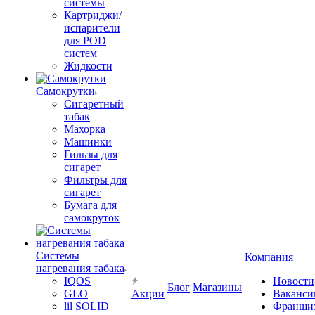
системы
Картриджи/
испарители
для POD
систем
Жидкости
Самокрутки
Сигаретный
табак
Махорка
Машинки
Гильзы для
сигарет
Фильтры для
сигарет
Бумага для
самокруток
Системы
Компания
нагревания табака
IQOS
Новости
Блог
Магазины
GLO
Акции
Ваканси
lil SOLID
Франши