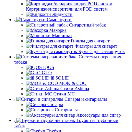
Картриджи/испарители для POD систем
Жидкости
Самокрутки
Сигаретный табак
Махорка
Машинки
Гильзы для сигарет
Фильтры для сигарет
Бумага для самокруток
Системы нагревания
табака
IQOS
GLO
lil SOLID
MOK & COO
Стики Ashima
Стики MC
Сигары и сигариллы
Сигары
Сигариллы
Аксессуары для сигар
Трубки и трубочный
табак
Трубки