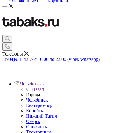
Отложенные
0
Корзина
0
Телефоны
8(904)931-42-74
с 10:00 до 22:00 (viber, whatsapp)
Челябинск
Назад
Города
Челябинск
Екатеринбург
Копейск
Нижний Тагил
Озерск
Снежинск
Трехгорный