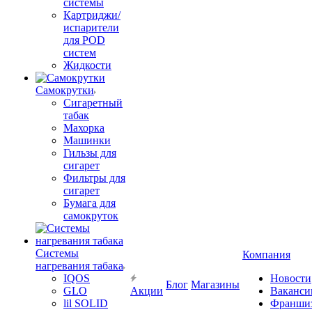
системы
Картриджи/
испарители
для POD
систем
Жидкости
Самокрутки
Сигаретный
табак
Махорка
Машинки
Гильзы для
сигарет
Фильтры для
сигарет
Бумага для
самокруток
Системы
Компания
нагревания табака
IQOS
Новости
Блог
Магазины
GLO
Акции
Ваканси
lil SOLID
Франши