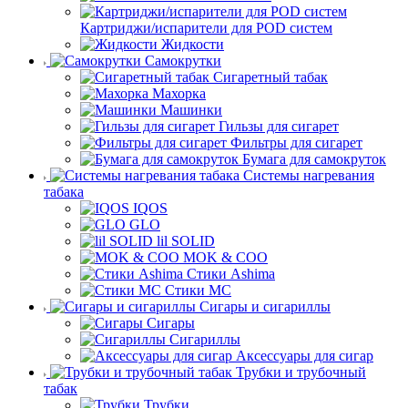
Картриджи/испарители для POD систем
Жидкости
Самокрутки
Сигаретный табак
Махорка
Машинки
Гильзы для сигарет
Фильтры для сигарет
Бумага для самокруток
Системы нагревания
табака
IQOS
GLO
lil SOLID
MOK & COO
Стики Ashima
Стики MC
Сигары и сигариллы
Сигары
Сигариллы
Аксессуары для сигар
Трубки и трубочный
табак
Трубки