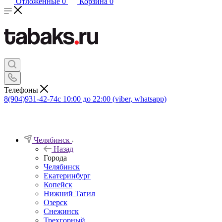
Отложенные
0
Корзина
0
Телефоны
8(904)931-42-74
с 10:00 до 22:00 (viber, whatsapp)
Челябинск
Назад
Города
Челябинск
Екатеринбург
Копейск
Нижний Тагил
Озерск
Снежинск
Трехгорный