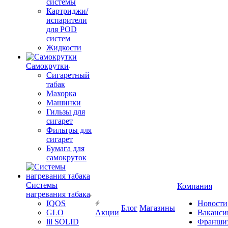
системы
Картриджи/
испарители
для POD
систем
Жидкости
Самокрутки
Сигаретный
табак
Махорка
Машинки
Гильзы для
сигарет
Фильтры для
сигарет
Бумага для
самокруток
Системы
Компания
нагревания табака
IQOS
Новости
Блог
Магазины
GLO
Акции
Ваканси
lil SOLID
Франши