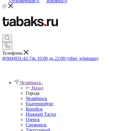
Отложенные
0
Корзина
0
Телефоны
8(904)931-42-74
с 10:00 до 22:00 (viber, whatsapp)
Челябинск
Назад
Города
Челябинск
Екатеринбург
Копейск
Нижний Тагил
Озерск
Снежинск
Трехгорный