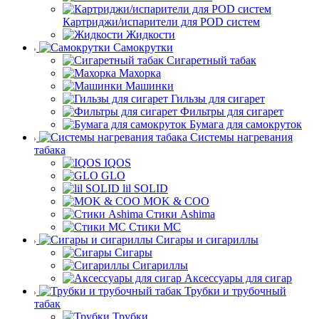
Картриджи/испарители для POD систем
Жидкости
Самокрутки
Сигаретный табак
Махорка
Машинки
Гильзы для сигарет
Фильтры для сигарет
Бумага для самокруток
Системы нагревания
табака
IQOS
GLO
lil SOLID
MOK & COO
Стики Ashima
Стики MC
Сигары и сигариллы
Сигары
Сигариллы
Аксессуары для сигар
Трубки и трубочный
табак
Трубки