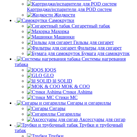
Картриджи/испарители для POD систем
Жидкости
Самокрутки
Сигаретный табак
Махорка
Машинки
Гильзы для сигарет
Фильтры для сигарет
Бумага для самокруток
Системы нагревания
табака
IQOS
GLO
lil SOLID
MOK & COO
Стики Ashima
Стики MC
Сигары и сигариллы
Сигары
Сигариллы
Аксессуары для сигар
Трубки и трубочный
табак
Трубки