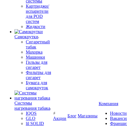
системы
Картриджи/
испарители
для POD
систем
Жидкости
Самокрутки
Сигаретный
табак
Махорка
Машинки
Гильзы для
сигарет
Фильтры для
сигарет
Бумага для
самокруток
Системы
Компания
нагревания табака
IQOS
Новости
Блог
Магазины
GLO
Акции
Ваканси
lil SOLID
Франши