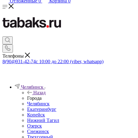
Отложенные
0
Корзина
0
Телефоны
8(904)931-42-74
с 10:00 до 22:00 (viber, whatsapp)
Челябинск
Назад
Города
Челябинск
Екатеринбург
Копейск
Нижний Тагил
Озерск
Снежинск
Трехгорный