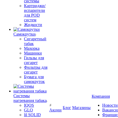
системы
Картриджи/
испарители
для POD
систем
Жидкости
Самокрутки
Сигаретный
табак
Махорка
Машинки
Гильзы для
сигарет
Фильтры для
сигарет
Бумага для
самокруток
Системы
Компания
нагревания табака
IQOS
Новости
Блог
Магазины
GLO
Акции
Ваканси
lil SOLID
Франши