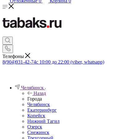
Отложенные
0
Корзина
0
Телефоны
8(904)931-42-74
с 10:00 до 22:00 (viber, whatsapp)
Челябинск
Назад
Города
Челябинск
Екатеринбург
Копейск
Нижний Тагил
Озерск
Снежинск
Трехгорный