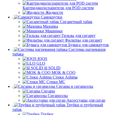
Картриджи/испарители для POD систем
Жидкости
Самокрутки
Сигаретный табак
Махорка
Машинки
Гильзы для сигарет
Фильтры для сигарет
Бумага для самокруток
Системы нагревания
табака
IQOS
GLO
lil SOLID
MOK & COO
Стики Ashima
Стики MC
Сигары и сигариллы
Сигары
Сигариллы
Аксессуары для сигар
Трубки и трубочный
табак
Трубки