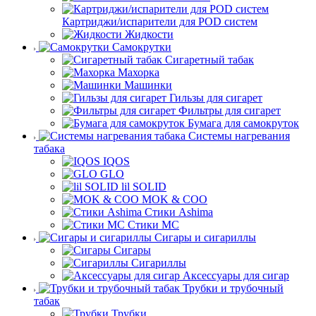
Картриджи/испарители для POD систем
Жидкости
Самокрутки
Сигаретный табак
Махорка
Машинки
Гильзы для сигарет
Фильтры для сигарет
Бумага для самокруток
Системы нагревания
табака
IQOS
GLO
lil SOLID
MOK & COO
Стики Ashima
Стики MC
Сигары и сигариллы
Сигары
Сигариллы
Аксессуары для сигар
Трубки и трубочный
табак
Трубки