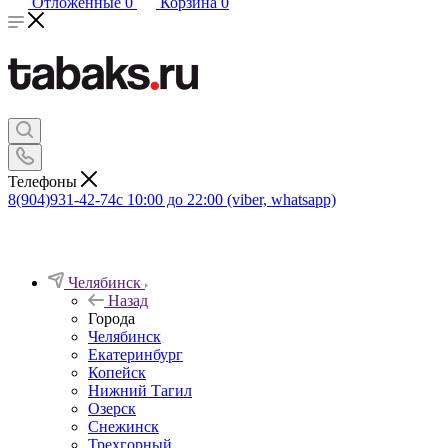
Отложенные
0
Корзина
0
Телефоны
8(904)931-42-74
с 10:00 до 22:00 (viber, whatsapp)
Челябинск
Назад
Города
Челябинск
Екатеринбург
Копейск
Нижний Тагил
Озерск
Снежинск
Трехгорный