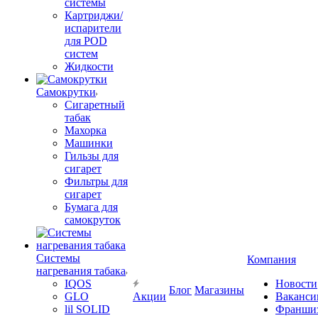
системы
Картриджи/
испарители
для POD
систем
Жидкости
Самокрутки
Сигаретный
табак
Махорка
Машинки
Гильзы для
сигарет
Фильтры для
сигарет
Бумага для
самокруток
Системы
Компания
нагревания табака
IQOS
Новости
Блог
Магазины
GLO
Акции
Ваканси
lil SOLID
Франши