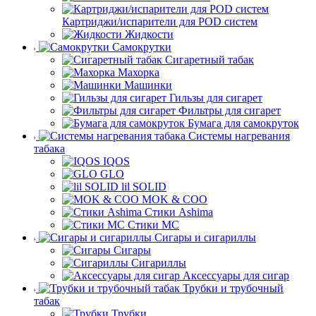
Картриджи/испарители для POD систем
Жидкости
Самокрутки
Сигаретный табак
Махорка
Машинки
Гильзы для сигарет
Фильтры для сигарет
Бумага для самокруток
Системы нагревания
табака
IQOS
GLO
lil SOLID
MOK & COO
Стики Ashima
Стики MC
Сигары и сигариллы
Сигары
Сигариллы
Аксессуары для сигар
Трубки и трубочный
табак
Трубки