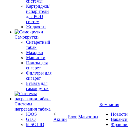
системы
Картриджи/
испарители
для POD
систем
Жидкости
Самокрутки
Сигаретный
табак
Махорка
Машинки
Гильзы для
сигарет
Фильтры для
сигарет
Бумага для
самокруток
Системы
Компания
нагревания табака
IQOS
Новости
Блог
Магазины
GLO
Акции
Ваканси
lil SOLID
Франши