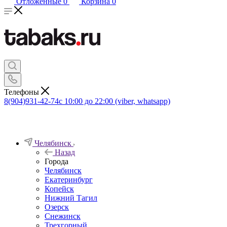
Отложенные
0
Корзина
0
Телефоны
8(904)931-42-74
с 10:00 до 22:00 (viber, whatsapp)
Челябинск
Назад
Города
Челябинск
Екатеринбург
Копейск
Нижний Тагил
Озерск
Снежинск
Трехгорный