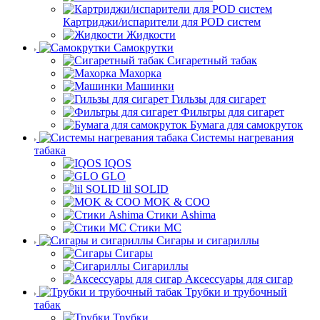
Картриджи/испарители для POD систем
Жидкости
Самокрутки
Сигаретный табак
Махорка
Машинки
Гильзы для сигарет
Фильтры для сигарет
Бумага для самокруток
Системы нагревания
табака
IQOS
GLO
lil SOLID
MOK & COO
Стики Ashima
Стики MC
Сигары и сигариллы
Сигары
Сигариллы
Аксессуары для сигар
Трубки и трубочный
табак
Трубки