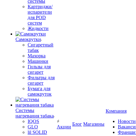
системы
Картриджи/
испарители
для POD
систем
Жидкости
Самокрутки
Сигаретный
табак
Махорка
Машинки
Гильзы для
сигарет
Фильтры для
сигарет
Бумага для
самокруток
Системы
Компания
нагревания табака
IQOS
Новости
Блог
Магазины
GLO
Акции
Ваканси
lil SOLID
Франши