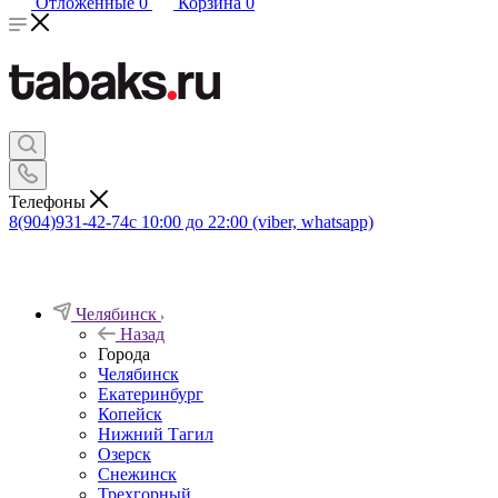
Отложенные
0
Корзина
0
Телефоны
8(904)931-42-74
с 10:00 до 22:00 (viber, whatsapp)
Челябинск
Назад
Города
Челябинск
Екатеринбург
Копейск
Нижний Тагил
Озерск
Снежинск
Трехгорный