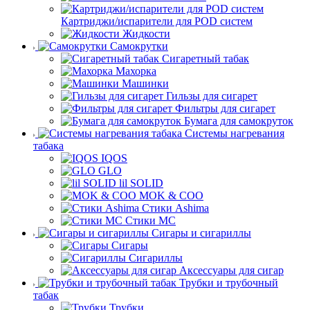
Картриджи/испарители для POD систем
Жидкости
Самокрутки
Сигаретный табак
Махорка
Машинки
Гильзы для сигарет
Фильтры для сигарет
Бумага для самокруток
Системы нагревания
табака
IQOS
GLO
lil SOLID
MOK & COO
Стики Ashima
Стики MC
Сигары и сигариллы
Сигары
Сигариллы
Аксессуары для сигар
Трубки и трубочный
табак
Трубки