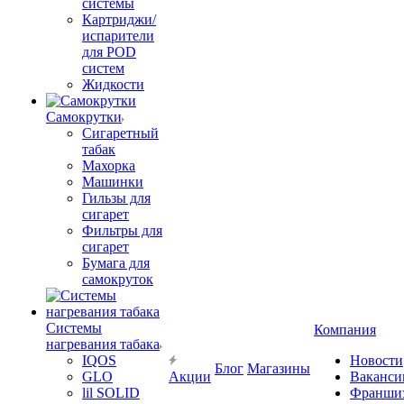
системы
Картриджи/
испарители
для POD
систем
Жидкости
Самокрутки
Сигаретный
табак
Махорка
Машинки
Гильзы для
сигарет
Фильтры для
сигарет
Бумага для
самокруток
Системы
Компания
нагревания табака
IQOS
Новости
Блог
Магазины
GLO
Акции
Ваканси
lil SOLID
Франши