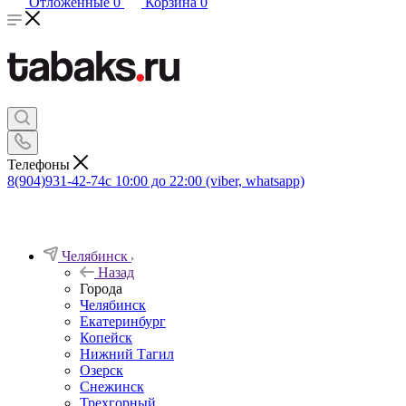
Отложенные
0
Корзина
0
Телефоны
8(904)931-42-74
с 10:00 до 22:00 (viber, whatsapp)
Челябинск
Назад
Города
Челябинск
Екатеринбург
Копейск
Нижний Тагил
Озерск
Снежинск
Трехгорный