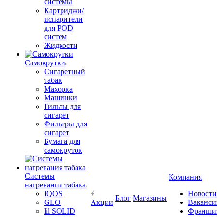
системы
Картриджи/
испарители
для POD
систем
Жидкости
Самокрутки
Сигаретный
табак
Махорка
Машинки
Гильзы для
сигарет
Фильтры для
сигарет
Бумага для
самокруток
Системы
Компания
нагревания табака
IQOS
Новости
Блог
Магазины
GLO
Акции
Ваканси
lil SOLID
Франши