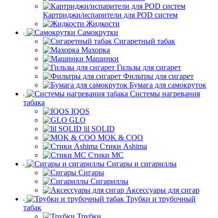
Картриджи/испарители для POD систем
Жидкости
Самокрутки
Сигаретный табак
Махорка
Машинки
Гильзы для сигарет
Фильтры для сигарет
Бумага для самокруток
Системы нагревания
табака
IQOS
GLO
lil SOLID
MOK & COO
Стики Ashima
Стики MC
Сигары и сигариллы
Сигары
Сигариллы
Аксессуары для сигар
Трубки и трубочный
табак
Трубки