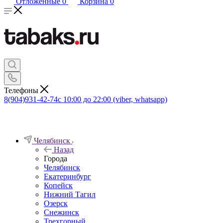
Отложенные
0
Корзина
0
Телефоны
8(904)931-42-74
с 10:00 до 22:00 (viber, whatsapp)
Челябинск
Назад
Города
Челябинск
Екатеринбург
Копейск
Нижний Тагил
Озерск
Снежинск
Трехгорный