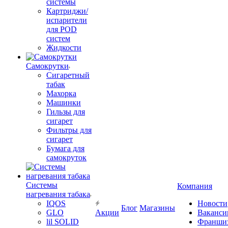
системы
Картриджи/
испарители
для POD
систем
Жидкости
Самокрутки
Сигаретный
табак
Махорка
Машинки
Гильзы для
сигарет
Фильтры для
сигарет
Бумага для
самокруток
Системы
Компания
нагревания табака
IQOS
Новости
Блог
Магазины
GLO
Акции
Ваканси
lil SOLID
Франши