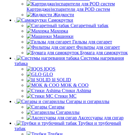
Картриджи/испарители для POD систем
Жидкости
Самокрутки
Сигаретный табак
Махорка
Машинки
Гильзы для сигарет
Фильтры для сигарет
Бумага для самокруток
Системы нагревания
табака
IQOS
GLO
lil SOLID
MOK & COO
Стики Ashima
Стики MC
Сигары и сигариллы
Сигары
Сигариллы
Аксессуары для сигар
Трубки и трубочный
табак
Трубки