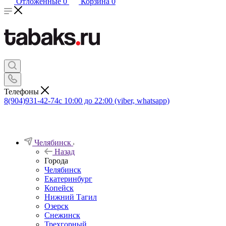
Отложенные
0
Корзина
0
Телефоны
8(904)931-42-74
с 10:00 до 22:00 (viber, whatsapp)
Челябинск
Назад
Города
Челябинск
Екатеринбург
Копейск
Нижний Тагил
Озерск
Снежинск
Трехгорный