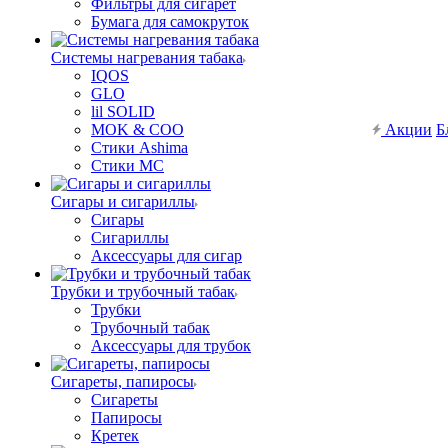
Фильтры для сигарет
Бумага для самокруток
Системы нагревания табака
IQOS
GLO
lil SOLID
MOK & COO
Акции
Б
Стики Ashima
Стики MC
Сигары и сигариллы
Сигары
Сигариллы
Аксессуары для сигар
Трубки и трубочный табак
Трубки
Трубочный табак
Аксессуары для трубок
Сигареты, папиросы
Сигареты
Папиросы
Кретек