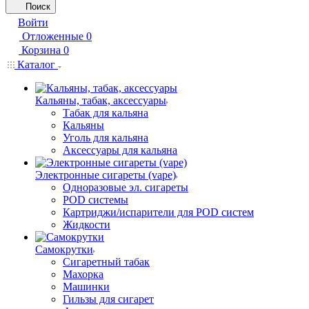
Поиск
Войти
Отложенные
0
Корзина
0
Каталог
Кальяны, табак, аксессуары
Табак для кальяна
Кальяны
Уголь для кальяна
Аксессуары для кальяна
Электронные сигареты (vape)
Одноразовые эл. сигареты
POD системы
Картриджи/испарители для POD систем
Жидкости
Самокрутки
Сигаретный табак
Махорка
Машинки
Гильзы для сигарет