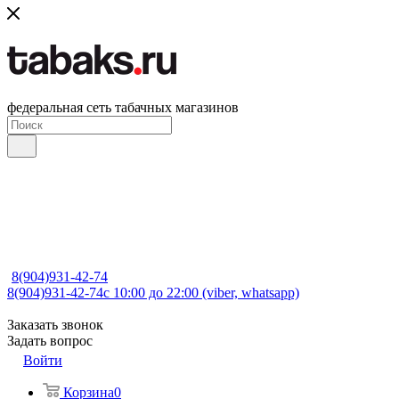
федеральная сеть табачных магазинов
8(904)931-42-74
8(904)931-42-74
с 10:00 до 22:00 (viber, whatsapp)
Заказать звонок
Задать вопрос
Войти
Корзина
0