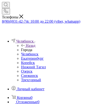
Телефоны
8(904)931-42-74
с 10:00 до 22:00 (viber, whatsapp)
Челябинск
Назад
Города
Челябинск
Екатеринбург
Копейск
Нижний Тагил
Озерск
Снежинск
Трехгорный
Личный кабинет
Корзина
0
Отложенные
0