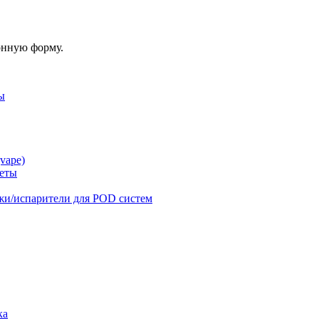
онную форму.
ы
vape)
реты
жи/испарители для POD систем
ка