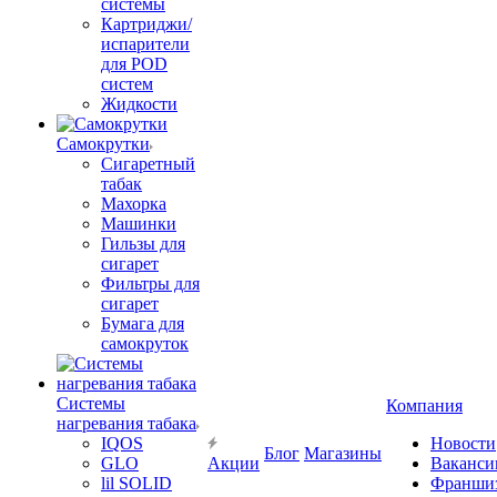
системы
Картриджи/
испарители
для POD
систем
Жидкости
Самокрутки
Сигаретный
табак
Махорка
Машинки
Гильзы для
сигарет
Фильтры для
сигарет
Бумага для
самокруток
Системы
Компания
нагревания табака
IQOS
Новости
Блог
Магазины
GLO
Акции
Ваканси
lil SOLID
Франши