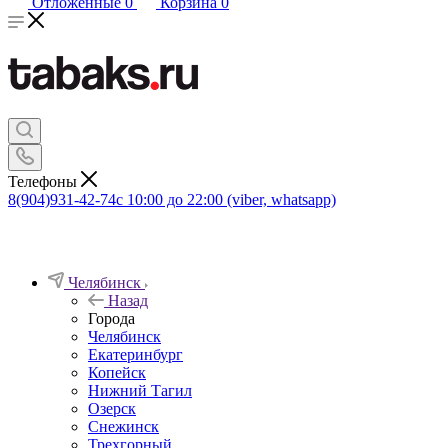
Отложенные
0
Корзина
0
Телефоны
8(904)931-42-74
с 10:00 до 22:00 (viber, whatsapp)
Челябинск
Назад
Города
Челябинск
Екатеринбург
Копейск
Нижний Тагил
Озерск
Снежинск
Трехгорный