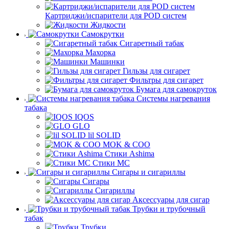
Картриджи/испарители для POD систем
Жидкости
Самокрутки
Сигаретный табак
Махорка
Машинки
Гильзы для сигарет
Фильтры для сигарет
Бумага для самокруток
Системы нагревания
табака
IQOS
GLO
lil SOLID
MOK & COO
Стики Ashima
Стики MC
Сигары и сигариллы
Сигары
Сигариллы
Аксессуары для сигар
Трубки и трубочный
табак
Трубки