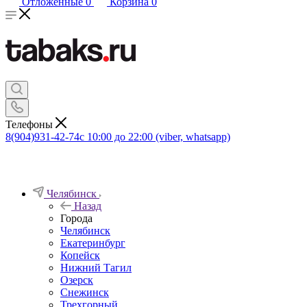
Отложенные
0
Корзина
0
Телефоны
8(904)931-42-74
с 10:00 до 22:00 (viber, whatsapp)
Челябинск
Назад
Города
Челябинск
Екатеринбург
Копейск
Нижний Тагил
Озерск
Снежинск
Трехгорный