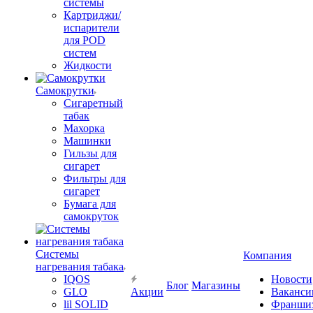
системы
Картриджи/
испарители
для POD
систем
Жидкости
Самокрутки
Сигаретный
табак
Махорка
Машинки
Гильзы для
сигарет
Фильтры для
сигарет
Бумага для
самокруток
Системы
Компания
нагревания табака
IQOS
Новости
Блог
Магазины
GLO
Акции
Ваканси
lil SOLID
Франши