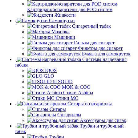
Картриджи/испарители для POD систем
Жидкости
Самокрутки
Сигаретный табак
Махорка
Машинки
Гильзы для сигарет
Фильтры для сигарет
Бумага для самокруток
Системы нагревания
табака
IQOS
GLO
lil SOLID
MOK & COO
Стики Ashima
Стики MC
Сигары и сигариллы
Сигары
Сигариллы
Аксессуары для сигар
Трубки и трубочный
табак
Трубки