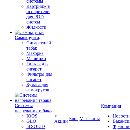
системы
Картриджи/
испарители
для POD
систем
Жидкости
Самокрутки
Сигаретный
табак
Махорка
Машинки
Гильзы для
сигарет
Фильтры для
сигарет
Бумага для
самокруток
Системы
Компания
нагревания табака
IQOS
Новости
Блог
Магазины
GLO
Акции
Ваканси
lil SOLID
Франши