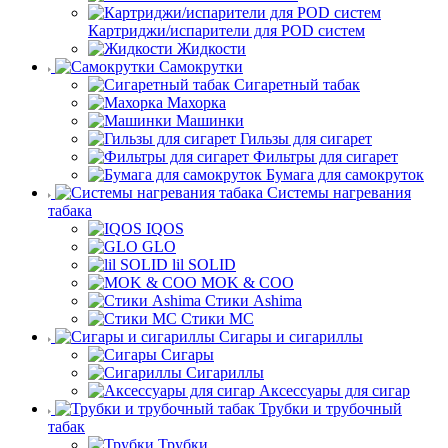
Картриджи/испарители для POD систем
Жидкости
Самокрутки
Сигаретный табак
Махорка
Машинки
Гильзы для сигарет
Фильтры для сигарет
Бумага для самокруток
Системы нагревания
табака
IQOS
GLO
lil SOLID
MOK & COO
Стики Ashima
Стики MC
Сигары и сигариллы
Сигары
Сигариллы
Аксессуары для сигар
Трубки и трубочный
табак
Трубки