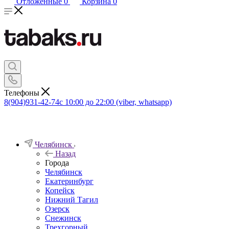
Отложенные
0
Корзина
0
Телефоны
8(904)931-42-74
с 10:00 до 22:00 (viber, whatsapp)
Челябинск
Назад
Города
Челябинск
Екатеринбург
Копейск
Нижний Тагил
Озерск
Снежинск
Трехгорный