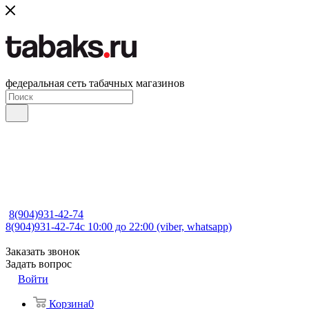
федеральная сеть табачных магазинов
8(904)931-42-74
8(904)931-42-74
с 10:00 до 22:00 (viber, whatsapp)
Заказать звонок
Задать вопрос
Войти
Корзина
0