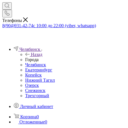
Телефоны
8(904)931-42-74
с 10:00 до 22:00 (viber, whatsapp)
Челябинск
Назад
Города
Челябинск
Екатеринбург
Копейск
Нижний Тагил
Озерск
Снежинск
Трехгорный
Личный кабинет
Корзина
0
Отложенные
0