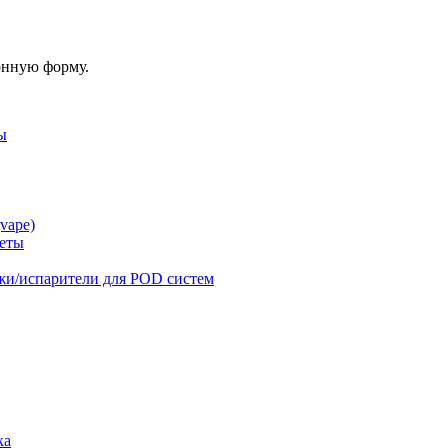
онную форму.
ы
vape)
реты
жи/испарители для POD систем
ка