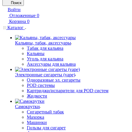
Поиск
Войти
Отложенные
0
Корзина
0
Каталог
Кальяны, табак, аксессуары
Табак для кальяна
Кальяны
Уголь для кальяна
Аксессуары для кальяна
Электронные сигареты (vape)
Одноразовые эл. сигареты
POD системы
Картриджи/испарители для POD систем
Жидкости
Самокрутки
Сигаретный табак
Махорка
Машинки
Гильзы для сигарет