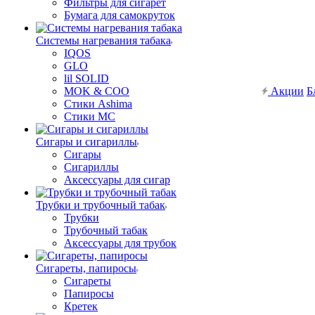
Фильтры для сигарет
Бумага для самокруток
Системы нагревания табака
IQOS
GLO
lil SOLID
MOK & COO
Акции
Б
Стики Ashima
Стики MC
Сигары и сигариллы
Сигары
Сигариллы
Аксессуары для сигар
Трубки и трубочный табак
Трубки
Трубочный табак
Аксессуары для трубок
Сигареты, папиросы
Сигареты
Папиросы
Кретек