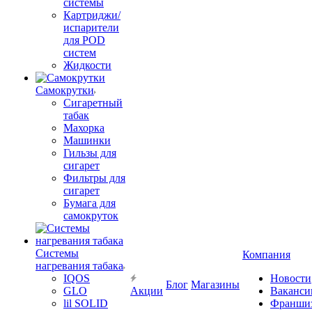
системы
Картриджи/
испарители
для POD
систем
Жидкости
Самокрутки
Сигаретный
табак
Махорка
Машинки
Гильзы для
сигарет
Фильтры для
сигарет
Бумага для
самокруток
Системы
Компания
нагревания табака
IQOS
Новости
Блог
Магазины
GLO
Акции
Ваканси
lil SOLID
Франши