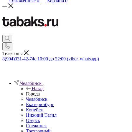
Отложенные
0
Корзина
0
Телефоны
8(904)931-42-74
с 10:00 до 22:00 (viber, whatsapp)
Челябинск
Назад
Города
Челябинск
Екатеринбург
Копейск
Нижний Тагил
Озерск
Снежинск
Трехгорный