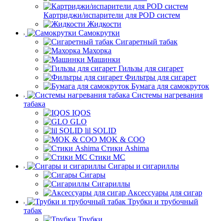
Картриджи/испарители для POD систем
Жидкости
Самокрутки
Сигаретный табак
Махорка
Машинки
Гильзы для сигарет
Фильтры для сигарет
Бумага для самокруток
Системы нагревания
табака
IQOS
GLO
lil SOLID
MOK & COO
Стики Ashima
Стики MC
Сигары и сигариллы
Сигары
Сигариллы
Аксессуары для сигар
Трубки и трубочный
табак
Трубки