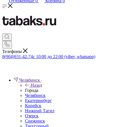
Отложенные
0
Корзина
0
Телефоны
8(904)931-42-74
с 10:00 до 22:00 (viber, whatsapp)
Челябинск
Назад
Города
Челябинск
Екатеринбург
Копейск
Нижний Тагил
Озерск
Снежинск
Трехгорный