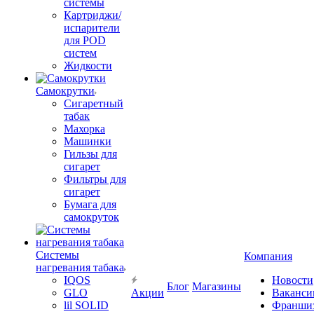
системы
Картриджи/
испарители
для POD
систем
Жидкости
Самокрутки
Сигаретный
табак
Махорка
Машинки
Гильзы для
сигарет
Фильтры для
сигарет
Бумага для
самокруток
Системы
Компания
нагревания табака
IQOS
Новости
Блог
Магазины
GLO
Акции
Ваканси
lil SOLID
Франши