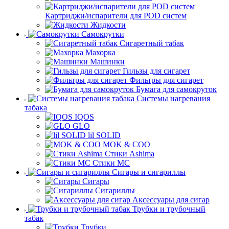
Картриджи/испарители для POD систем
Жидкости
Самокрутки
Сигаретный табак
Махорка
Машинки
Гильзы для сигарет
Фильтры для сигарет
Бумага для самокруток
Системы нагревания
табака
IQOS
GLO
lil SOLID
MOK & COO
Стики Ashima
Стики MC
Сигары и сигариллы
Сигары
Сигариллы
Аксессуары для сигар
Трубки и трубочный
табак
Трубки