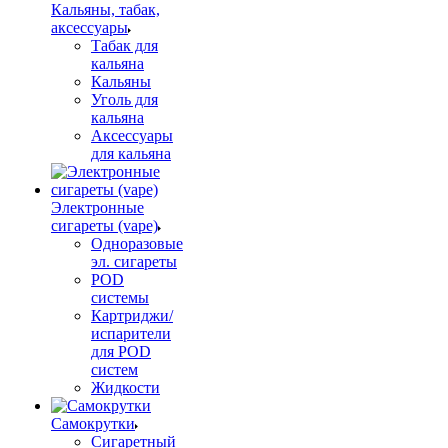
Кальяны, табак,
аксессуары
Табак для
кальяна
Кальяны
Уголь для
кальяна
Аксессуары
для кальяна
Электронные
сигареты (vape)
Одноразовые
эл. сигареты
POD
системы
Картриджи/
испарители
для POD
систем
Жидкости
Самокрутки
Сигаретный