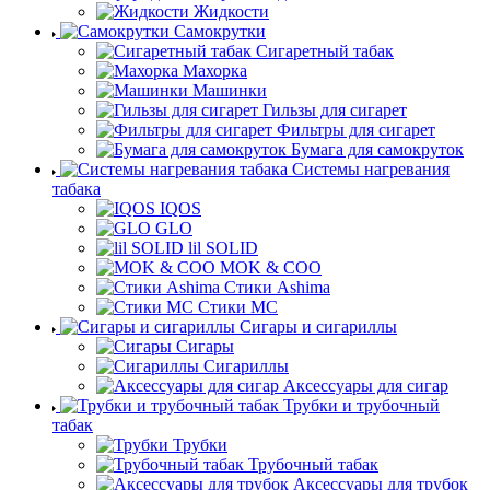
Жидкости
Самокрутки
Сигаретный табак
Махорка
Машинки
Гильзы для сигарет
Фильтры для сигарет
Бумага для самокруток
Системы нагревания
табака
IQOS
GLO
lil SOLID
MOK & COO
Стики Ashima
Стики MC
Сигары и сигариллы
Сигары
Сигариллы
Аксессуары для сигар
Трубки и трубочный
табак
Трубки
Трубочный табак
Аксессуары для трубок