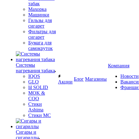
табак
Махорка
Машинки
Гильзы для
сигарет
Фильтры для
сигарет
Бумага для
самокруток
Системы
Компания
нагревания табака
IQOS
Новости
Блог
Магазины
GLO
Акции
Ваканси
lil SOLID
Франши
MOK &
COO
Стики
Ashima
Стики MC
Сигары и
сигариллы