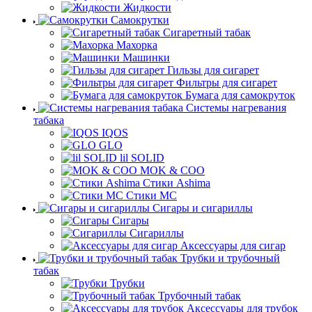
Жидкости
Самокрутки
Сигаретный табак
Махорка
Машинки
Гильзы для сигарет
Фильтры для сигарет
Бумага для самокруток
Системы нагревания
табака
IQOS
GLO
lil SOLID
MOK & COO
Стики Ashima
Стики MC
Сигары и сигариллы
Сигары
Сигариллы
Аксессуары для сигар
Трубки и трубочный
табак
Трубки
Трубочный табак
Аксессуары для трубок