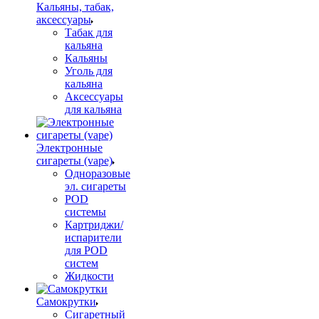
Кальяны, табак,
аксессуары
Табак для
кальяна
Кальяны
Уголь для
кальяна
Аксессуары
для кальяна
Электронные
сигареты (vape)
Одноразовые
эл. сигареты
POD
системы
Картриджи/
испарители
для POD
систем
Жидкости
Самокрутки
Сигаретный