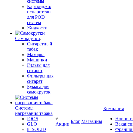
системы
Картриджи/
испарители
для POD
систем
Жидкости
Самокрутки
Сигаретный
табак
Махорка
Машинки
Гильзы для
сигарет
Фильтры для
сигарет
Бумага для
самокруток
Системы
Компания
нагревания табака
IQOS
Новости
Блог
Магазины
GLO
Акции
Ваканси
lil SOLID
Франши