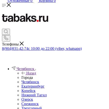
Отложенные
0
Корзина
0
Телефоны
8(904)931-42-74
с 10:00 до 22:00 (viber, whatsapp)
Челябинск
Назад
Города
Челябинск
Екатеринбург
Копейск
Нижний Тагил
Озерск
Снежинск
Трехгорный