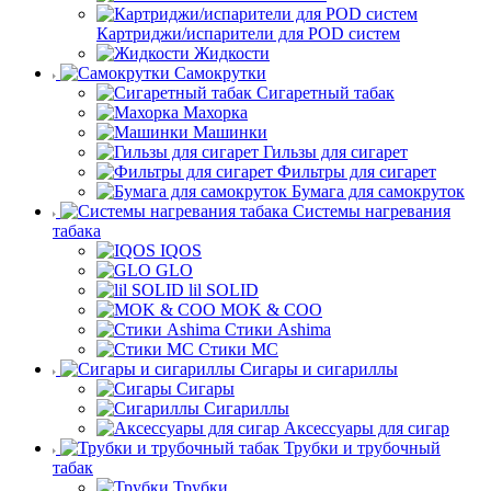
Картриджи/испарители для POD систем
Жидкости
Самокрутки
Сигаретный табак
Махорка
Машинки
Гильзы для сигарет
Фильтры для сигарет
Бумага для самокруток
Системы нагревания
табака
IQOS
GLO
lil SOLID
MOK & COO
Стики Ashima
Стики MC
Сигары и сигариллы
Сигары
Сигариллы
Аксессуары для сигар
Трубки и трубочный
табак
Трубки