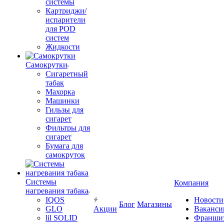
системы
Картриджи/
испарители
для POD
систем
Жидкости
Самокрутки
Сигаретный
табак
Махорка
Машинки
Гильзы для
сигарет
Фильтры для
сигарет
Бумага для
самокруток
Системы
Компания
нагревания табака
IQOS
Новости
Блог
Магазины
GLO
Акции
Ваканси
lil SOLID
Франши