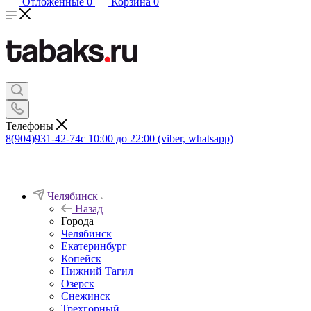
Отложенные
0
Корзина
0
Телефоны
8(904)931-42-74
с 10:00 до 22:00 (viber, whatsapp)
Челябинск
Назад
Города
Челябинск
Екатеринбург
Копейск
Нижний Тагил
Озерск
Снежинск
Трехгорный