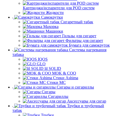
Картриджи/испарители для POD систем
Жидкости
Самокрутки
Сигаретный табак
Махорка
Машинки
Гильзы для сигарет
Фильтры для сигарет
Бумага для самокруток
Системы нагревания
табака
IQOS
GLO
lil SOLID
MOK & COO
Стики Ashima
Стики MC
Сигары и сигариллы
Сигары
Сигариллы
Аксессуары для сигар
Трубки и трубочный
табак
Трубки