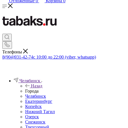
Отложенные
0
Корзина
0
Телефоны
8(904)931-42-74
с 10:00 до 22:00 (viber, whatsapp)
Челябинск
Назад
Города
Челябинск
Екатеринбург
Копейск
Нижний Тагил
Озерск
Снежинск
Трехгорный