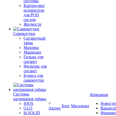
системы
Картриджи/
испарители
для POD
систем
Жидкости
Самокрутки
Сигаретный
табак
Махорка
Машинки
Гильзы для
сигарет
Фильтры для
сигарет
Бумага для
самокруток
Системы
Компания
нагревания табака
IQOS
Новости
Блог
Магазины
GLO
Акции
Ваканси
lil SOLID
Франши