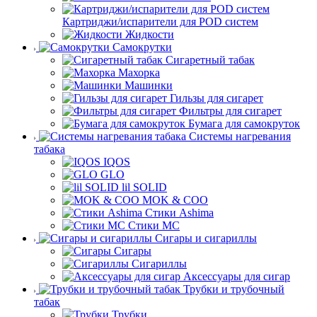
Картриджи/испарители для POD систем
Жидкости
Самокрутки
Сигаретный табак
Махорка
Машинки
Гильзы для сигарет
Фильтры для сигарет
Бумага для самокруток
Системы нагревания
табака
IQOS
GLO
lil SOLID
MOK & COO
Стики Ashima
Стики MC
Сигары и сигариллы
Сигары
Сигариллы
Аксессуары для сигар
Трубки и трубочный
табак
Трубки