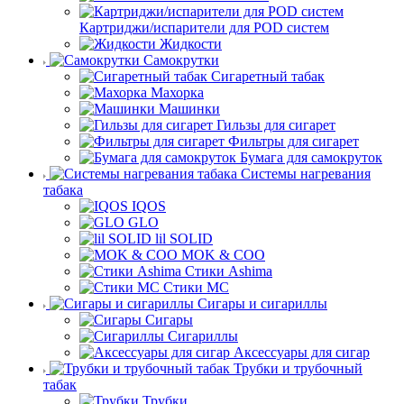
Картриджи/испарители для POD систем
Жидкости
Самокрутки
Сигаретный табак
Махорка
Машинки
Гильзы для сигарет
Фильтры для сигарет
Бумага для самокруток
Системы нагревания
табака
IQOS
GLO
lil SOLID
MOK & COO
Стики Ashima
Стики MC
Сигары и сигариллы
Сигары
Сигариллы
Аксессуары для сигар
Трубки и трубочный
табак
Трубки