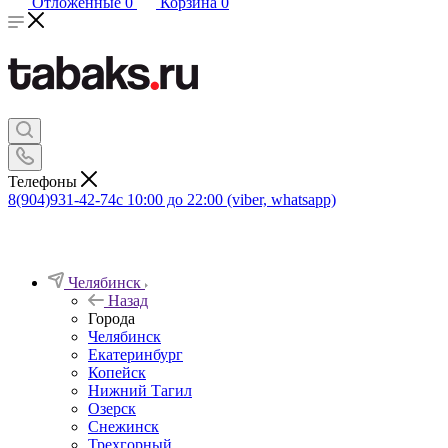
Отложенные
0
Корзина
0
Телефоны
8(904)931-42-74
с 10:00 до 22:00 (viber, whatsapp)
Челябинск
Назад
Города
Челябинск
Екатеринбург
Копейск
Нижний Тагил
Озерск
Снежинск
Трехгорный