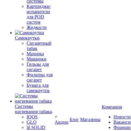
системы
Картриджи/
испарители
для POD
систем
Жидкости
Самокрутки
Сигаретный
табак
Махорка
Машинки
Гильзы для
сигарет
Фильтры для
сигарет
Бумага для
самокруток
Системы
Компания
нагревания табака
IQOS
Новости
Блог
Магазины
GLO
Акции
Ваканси
lil SOLID
Франши