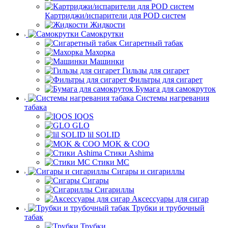
Картриджи/испарители для POD систем
Жидкости
Самокрутки
Сигаретный табак
Махорка
Машинки
Гильзы для сигарет
Фильтры для сигарет
Бумага для самокруток
Системы нагревания
табака
IQOS
GLO
lil SOLID
MOK & COO
Стики Ashima
Стики MC
Сигары и сигариллы
Сигары
Сигариллы
Аксессуары для сигар
Трубки и трубочный
табак
Трубки