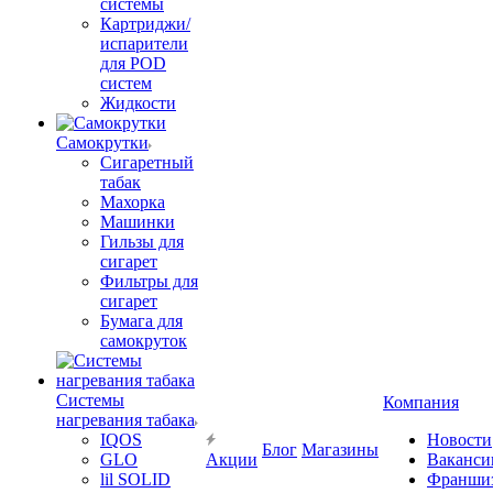
системы
Картриджи/
испарители
для POD
систем
Жидкости
Самокрутки
Сигаретный
табак
Махорка
Машинки
Гильзы для
сигарет
Фильтры для
сигарет
Бумага для
самокруток
Системы
Компания
нагревания табака
IQOS
Новости
Блог
Магазины
GLO
Акции
Ваканси
lil SOLID
Франши