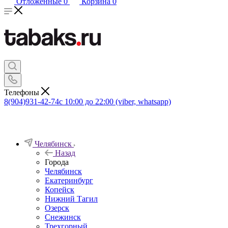
Отложенные
0
Корзина
0
Телефоны
8(904)931-42-74
с 10:00 до 22:00 (viber, whatsapp)
Челябинск
Назад
Города
Челябинск
Екатеринбург
Копейск
Нижний Тагил
Озерск
Снежинск
Трехгорный