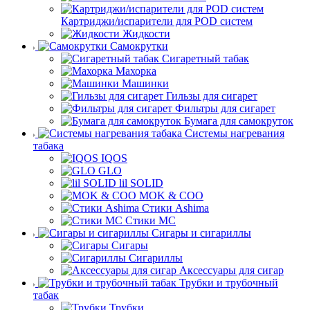
Картриджи/испарители для POD систем
Жидкости
Самокрутки
Сигаретный табак
Махорка
Машинки
Гильзы для сигарет
Фильтры для сигарет
Бумага для самокруток
Системы нагревания
табака
IQOS
GLO
lil SOLID
MOK & COO
Стики Ashima
Стики MC
Сигары и сигариллы
Сигары
Сигариллы
Аксессуары для сигар
Трубки и трубочный
табак
Трубки