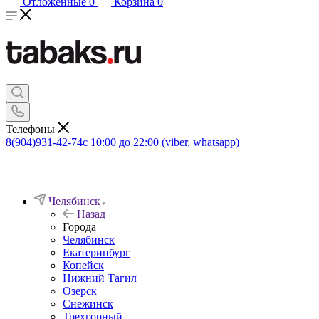
Отложенные
0
Корзина
0
Телефоны
8(904)931-42-74
с 10:00 до 22:00 (viber, whatsapp)
Челябинск
Назад
Города
Челябинск
Екатеринбург
Копейск
Нижний Тагил
Озерск
Снежинск
Трехгорный