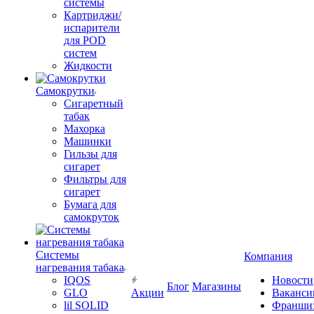
системы
Картриджи/
испарители
для POD
систем
Жидкости
Самокрутки
Сигаретный
табак
Махорка
Машинки
Гильзы для
сигарет
Фильтры для
сигарет
Бумага для
самокруток
Системы
Компания
нагревания табака
IQOS
Новости
Блог
Магазины
GLO
Акции
Ваканси
lil SOLID
Франши