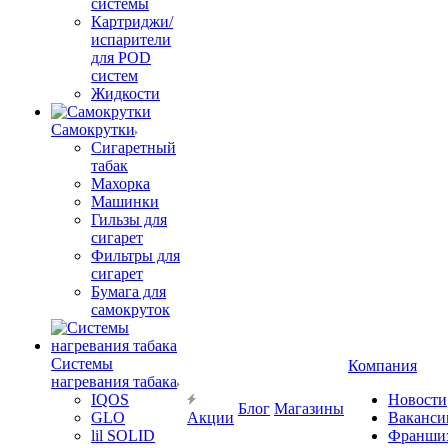
системы
Картриджи/
испарители
для POD
систем
Жидкости
Самокрутки
Сигаретный
табак
Махорка
Машинки
Гильзы для
сигарет
Фильтры для
сигарет
Бумага для
самокруток
Системы
Компания
нагревания табака
IQOS
Новости
Блог
Магазины
GLO
Акции
Ваканси
lil SOLID
Франши