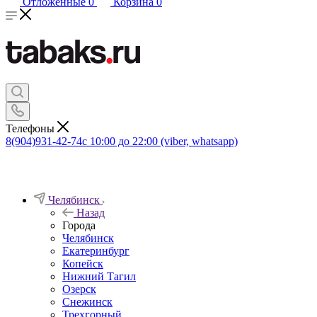
Отложенные
0
Корзина
0
Телефоны
8(904)931-42-74
с 10:00 до 22:00 (viber, whatsapp)
Челябинск
Назад
Города
Челябинск
Екатеринбург
Копейск
Нижний Тагил
Озерск
Снежинск
Трехгорный