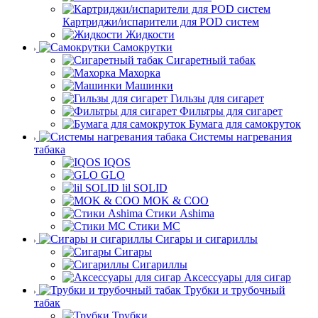
Картриджи/испарители для POD систем
Жидкости
Самокрутки
Сигаретный табак
Махорка
Машинки
Гильзы для сигарет
Фильтры для сигарет
Бумага для самокруток
Системы нагревания
табака
IQOS
GLO
lil SOLID
MOK & COO
Стики Ashima
Стики MC
Сигары и сигариллы
Сигары
Сигариллы
Аксессуары для сигар
Трубки и трубочный
табак
Трубки