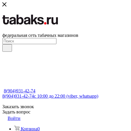
федеральная сеть табачных магазинов
8(904)931-42-74
8(904)931-42-74
с 10:00 до 22:00 (viber, whatsapp)
Заказать звонок
Задать вопрос
Войти
Корзина
0