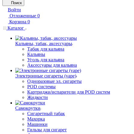
Поиск
Войти
Отложенные
0
Корзина
0
Каталог
Кальяны, табак, аксессуары
Табак для кальяна
Кальяны
Уголь для кальяна
Аксессуары для кальяна
Электронные сигареты (vape)
Одноразовые эл. сигареты
POD системы
Картриджи/испарители для POD систем
Жидкости
Самокрутки
Сигаретный табак
Махорка
Машинки
Гильзы для сигарет