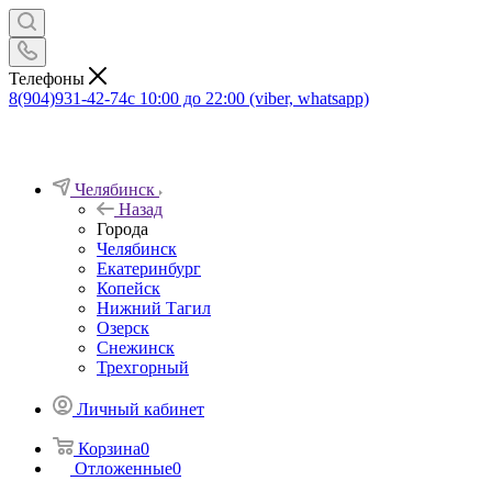
Телефоны
8(904)931-42-74
с 10:00 до 22:00 (viber, whatsapp)
Челябинск
Назад
Города
Челябинск
Екатеринбург
Копейск
Нижний Тагил
Озерск
Снежинск
Трехгорный
Личный кабинет
Корзина
0
Отложенные
0