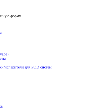
онную форму.
ы
vape)
реты
жи/испарители для POD систем
ка