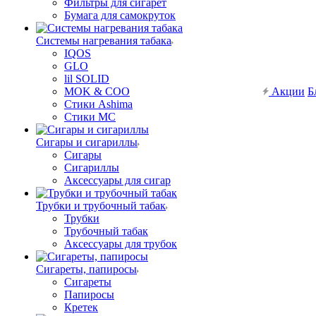
Фильтры для сигарет
Бумага для самокруток
Системы нагревания табака
IQOS
GLO
lil SOLID
MOK & COO
Акции
Б
Стики Ashima
Стики MC
Сигары и сигариллы
Сигары
Сигариллы
Аксессуары для сигар
Трубки и трубочный табак
Трубки
Трубочный табак
Аксессуары для трубок
Сигареты, папиросы
Сигареты
Папиросы
Кретек